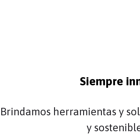
La Fundación Cofinal ayuda con alimentos a di
La Fundación Cofinal apoya a la Policía Nacion
La Fundación Cofinal apoya empresas del secto
Siempre in
Brindamos herramientas y solu
y sostenibl